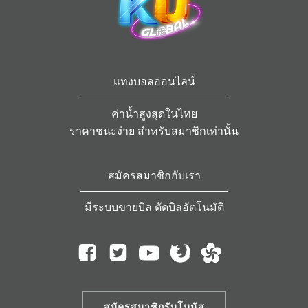
แทงบอลออนไลน์
ค่าน้ำสูงสุดในไทย
ราคาชนะง่าย สำหรับสมาชิกเท่านั้น
สมัครสมาชิกกับเรา
มีระบบขายบิล ตัดบิลอัตโนมัติ
สมัครสมาชิกรับโบนัส